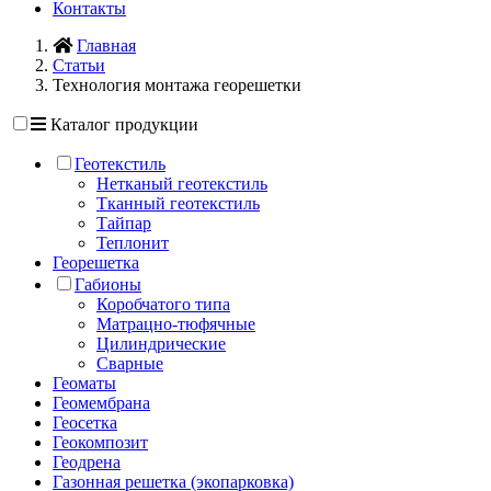
Контакты
Главная
Статьи
Технология монтажа георешетки
Каталог продукции
Геотекстиль
Нетканый геотекстиль
Тканный геотекстиль
Тайпар
Теплонит
Георешетка
Габионы
Коробчатого типа
Матрацно-тюфячные
Цилиндрические
Сварные
Геоматы
Геомембрана
Геосетка
Геокомпозит
Геодрена
Газонная решетка (экопарковка)